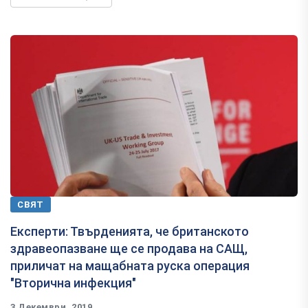
СВЯТ
Експерти: Твърденията, че британското
здравеопазване ще се продава на САЩ,
приличат на мащабната руска операция
"Вторична инфекция"
3 Декември, 2019