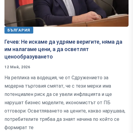
БЪЛГАРИЯ
Гечев: Не искаме да удряме веригите, няма да
им налагаме цени, а да осветлят
ценообразуването
12 Май, 2026
На реплика на водещия, че от Сдружението за
модерна търговия смятат, че с тези мерки има
потенциален риск да се увели инфлацията и ще
нарушат бизнес моделите, икономистът от ПБ
отговори: Осветляването на цените, какво нарушава,
потребителите трябва да знаят начина по който се
формират те