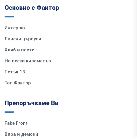
Основно с Фактор
Интервю
Лачени цървули
Хляб и пасти
На всеки километър
Петък 13
Топ Фактор
Препоръчваме Ви
Fake Front
Вяра и демони