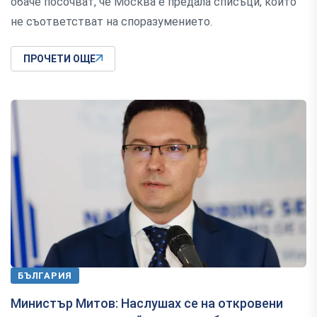
обаче посочват, че Москва е предала списъци, които
не съответстват на споразумението.
ПРОЧЕТИ ОЩЕ
БЪЛГАРИЯ
Министър Митов: Наслушах се на откровени