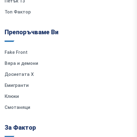
Петък 13
Топ Фактор
Препоръчваме Ви
Fake Front
Вяра и демони
Досиетата Х
Емигранти
Клюки
Смотаняци
За Фактор