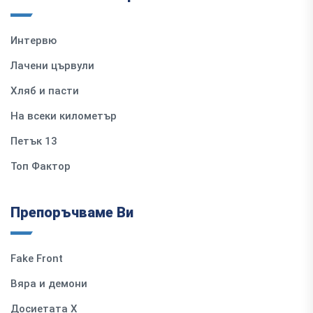
Интервю
Лачени цървули
Хляб и пасти
На всеки километър
Петък 13
Топ Фактор
Препоръчваме Ви
Fake Front
Вяра и демони
Досиетата Х