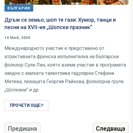
БЪЛГАРИЯ
Дръж се земьо, шоп те гази: Хумор, танци и
песни на XVII-ия „Шопски празник”
16 Май, 2026
Международното участие е представено от
атрактивната френска изпълнителка на български
фолклор Сули Лин, която взима участие в програмата
заедно с малката талантлива гадуларка Стефани
Митева, певицата Георгия Райкова, фолклорна група
„Шопкини“ и др.
ПРОЧЕТИ ОЩЕ
Предишна
Следваща