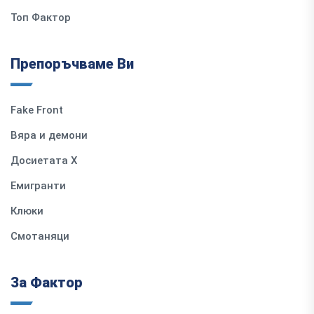
Топ Фактор
Препоръчваме Ви
Fake Front
Вяра и демони
Досиетата Х
Емигранти
Клюки
Смотаняци
За Фактор