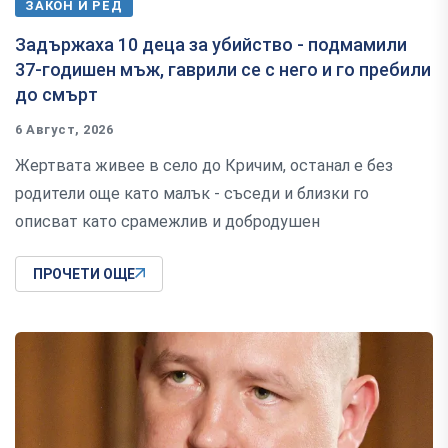
ЗАКОН И РЕД
Задържаха 10 деца за убийство - подмамили
37-годишен мъж, гаврили се с него и го пребили
до смърт
6 Август, 2026
Жертвата живее в село до Кричим, останал е без
родители още като малък - съседи и близки го
описват като срамежлив и добродушен
ПРОЧЕТИ ОЩЕ