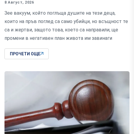
8 Август, 2026
Зее вакуум, който поглъща душите на тези деца,
които на пръв поглед са само убийци, но всъщност те
са и жертви, защото това, което са направили, ще
промени в негативен план живота им завинаги
ПРОЧЕТИ ОЩЕ