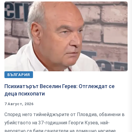
БЪЛГАРИЯ
Психиатърът Веселин Герев: Отглеждат се
деца психопати
7 Август, 2026
Според него тийнейджърите от Пловдив, обвинени в
убийството на 37-годишния Георги Кузев, най-
вероятно са били свидетели на домашно насилие