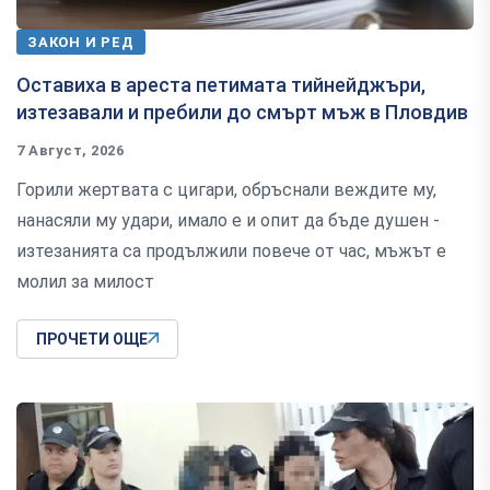
ЗАКОН И РЕД
Оставиха в ареста петимата тийнейджъри,
изтезавали и пребили до смърт мъж в Пловдив
7 Август, 2026
Горили жертвата с цигари, обръснали веждите му,
нанасяли му удари, имало е и опит да бъде душен -
изтезанията са продължили повече от час, мъжът е
молил за милост
ПРОЧЕТИ ОЩЕ