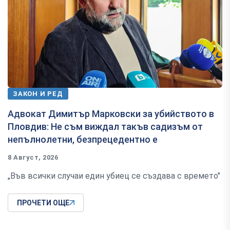
ЗАКОН И РЕД
Адвокат Димитър Марковски за убийството в
Пловдив: Не съм виждал такъв садизъм от
непълнолетни, безпрецедентно е
8 Август, 2026
„Във всички случаи един убиец се създава с времето"
ПРОЧЕТИ ОЩЕ