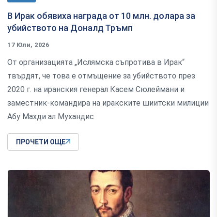
В Ирак обявиха награда от 10 млн. долара за
убийството на Доналд Тръмп
17 Юли, 2026
От организацията „Ислямска съпротива в Ирак“
твърдят, че това е отмъщение за убийството през
2020 г. на иранския генерал Касем Сюлеймани и
заместник-командира на иракските шиитски милиции
Абу Махди ал Мухандис
ПРОЧЕТИ ОЩЕ