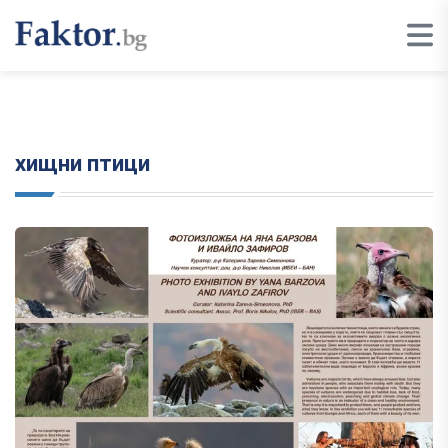
хищни птици