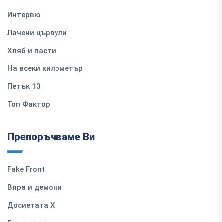
Интервю
Лачени цървули
Хляб и пасти
На всеки километър
Петък 13
Топ Фактор
Препоръчваме Ви
Fake Front
Вяра и демони
Досиетата Х