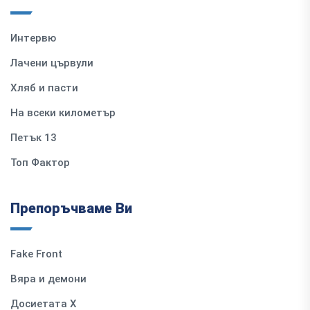
Интервю
Лачени цървули
Хляб и пасти
На всеки километър
Петък 13
Топ Фактор
Препоръчваме Ви
Fake Front
Вяра и демони
Досиетата Х