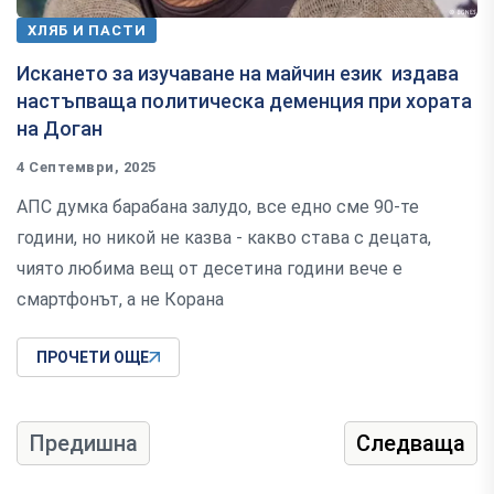
ХЛЯБ И ПАСТИ
Искането за изучаване на майчин език издава
настъпваща политическа деменция при хората
на Доган
4 Септември, 2025
АПС думка барабана залудо, все едно сме 90-те
години, но никой не казва - какво става с децата,
чиято любима вещ от десетина години вече е
смартфонът, а не Корана
ПРОЧЕТИ ОЩЕ
Предишна
Следваща