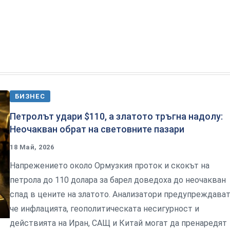
БИЗНЕС
Петролът удари $110, а златото тръгна надолу:
Неочакван обрат на световните пазари
18 Май, 2026
Напрежението около Ормузкия проток и скокът на
петрола до 110 долара за барел доведоха до неочакван
спад в цените на златото. Анализатори предупреждават
че инфлацията, геополитическата несигурност и
действията на Иран, САЩ и Китай могат да пренаредят