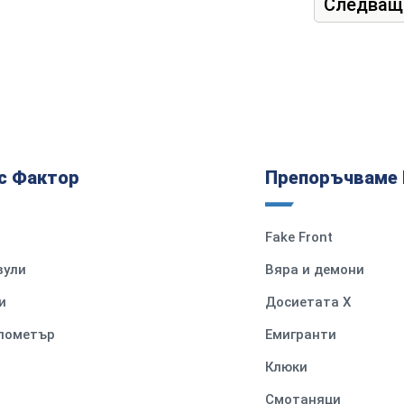
Следващ
с Фактор
Препоръчваме 
Fake Front
вули
Вяра и демони
и
Досиетата Х
илометър
Емигранти
Клюки
Смотаняци