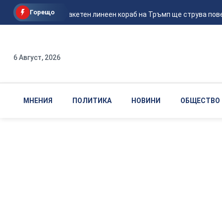
Горещо
Първият ракетен линеен кораб на Тръмп ще струва повече
6 Август, 2026
МНЕНИЯ
ПОЛИТИКА
НОВИНИ
ОБЩЕСТВО