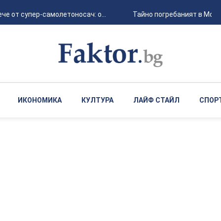
 от супер-самолетоносач: о...
Тайно погребаният в Москва
ИКОНОМИКА
КУЛТУРА
ЛАЙФ СТАЙЛ
СПОР