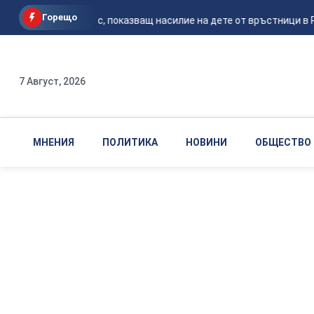
Горещо
Видеозапис, показващ насилие на дете от връстници в Ра
7 Август, 2026
МНЕНИЯ
ПОЛИТИКА
НОВИНИ
ОБЩЕСТВО