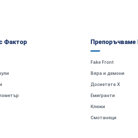
с Фактор
Препоръчваме 
Fake Front
вули
Вяра и демони
и
Досиетата Х
илометър
Емигранти
Клюки
Смотаняци