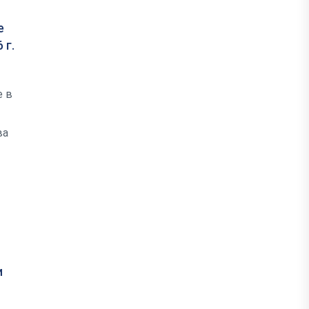
е
 г.
е в
=
ва
и