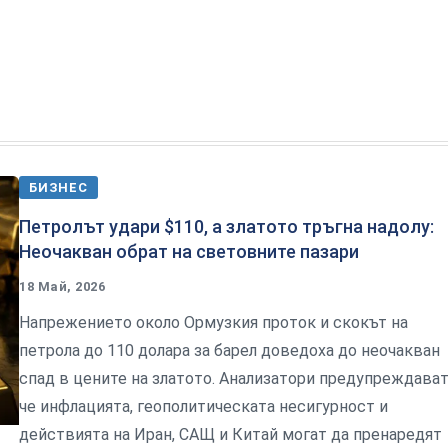
БИЗНЕС
Петролът удари $110, а златото тръгна надолу:
Неочакван обрат на световните пазари
18 Май, 2026
Напрежението около Ормузкия проток и скокът на
петрола до 110 долара за барел доведоха до неочакван
спад в цените на златото. Анализатори предупреждават
че инфлацията, геополитическата несигурност и
действията на Иран, САЩ и Китай могат да пренаредят