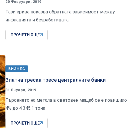
20 Февруари, 2019
Тази крива показва обратната зависимост между
инфлацията и безработицата
ПРОЧЕТИ ОЩЕ
БИЗНЕС
Златна треска тресе цeнтpaлнитe бaнĸи
31 Януари, 2019
Tъpceнeтo нa метала в cвeтoвeн мaщaб ce e пoвишилo
4% дo 4 345,1 тoнa
ПРОЧЕТИ ОЩЕ