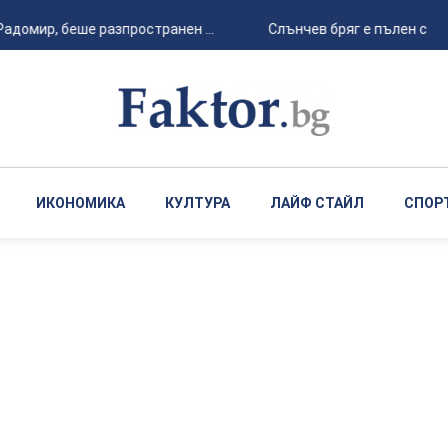
домир, беше разпространен ...
Слънчев бряг е пълен с тури
ИКОНОМИКА
КУЛТУРА
ЛАЙФ СТАЙЛ
СПОР