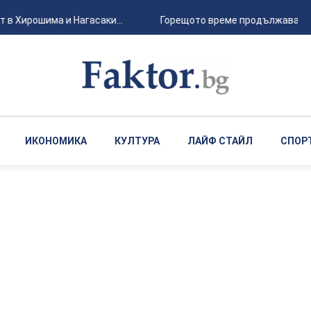
 в Хирошима и Нагасаки...
Горещото време продължава, с л
ИКОНОМИКА
КУЛТУРА
ЛАЙФ СТАЙЛ
СПОР