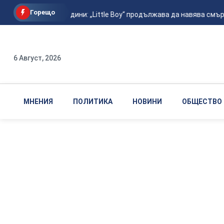
Горещо
След 81 години: „Little Boy“ продължава да навява смърт
6 Август, 2026
МНЕНИЯ
ПОЛИТИКА
НОВИНИ
ОБЩЕСТВО