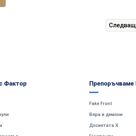
Следващ
с Фактор
Препоръчваме 
Fake Front
вули
Вяра и демони
и
Досиетата Х