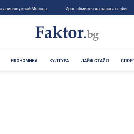
 авиошоу край Москва...
Иран обмисля да налага глоби на к
ИКОНОМИКА
КУЛТУРА
ЛАЙФ СТАЙЛ
СПОР