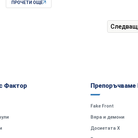
ПРОЧЕТИ ОЩЕ
Следващ
с Фактор
Препоръчваме 
Fake Front
вули
Вяра и демони
и
Досиетата Х