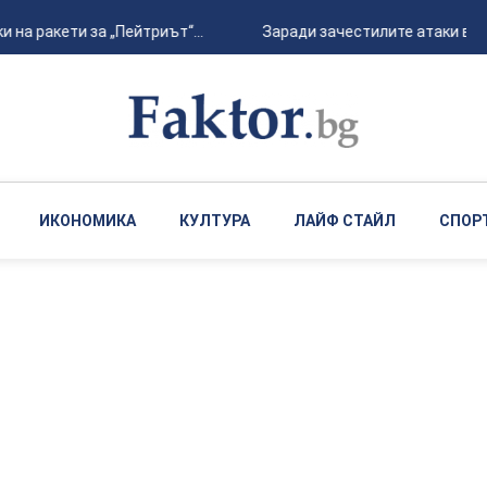
на ракети за „Пейтриът“...
Заради зачестилите атаки в Че
ИКОНОМИКА
КУЛТУРА
ЛАЙФ СТАЙЛ
СПОР