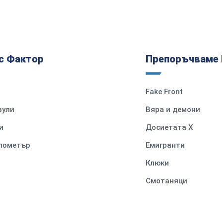
с Фактор
Препоръчваме 
Fake Front
вули
Вяра и демони
и
Досиетата Х
илометър
Емигранти
Клюки
Смотаняци