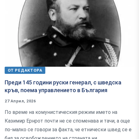
ОТ РЕДАКТОРА
Преди 145 години руски генерал, с шведска
кръв, поема управлението в България
27 Април, 2026
По време на комунистическия режим името на
Казимир Ернрот почти не се споменава и тачи, а още
по-малко се говори за факта, че етнически швед се е
бил за освобождението на страната ни