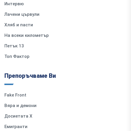
Интервю
Лачени цървули
Хляб и пасти
На всеки километър
Петък 13
Топ Фактор
Препоръчваме Ви
Fake Front
Вяра и демони
Досиетата Х
Емигранти