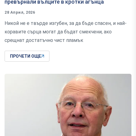
превърнали вълците в кротки агънца
28 Април, 2026
Никой не е твърде изгубен, за да бъде спасен, и най-
коравите сърца могат да бъдат смекчени, ако
срещнат достатъчно чист пламък
ПРОЧЕТИ ОЩЕ