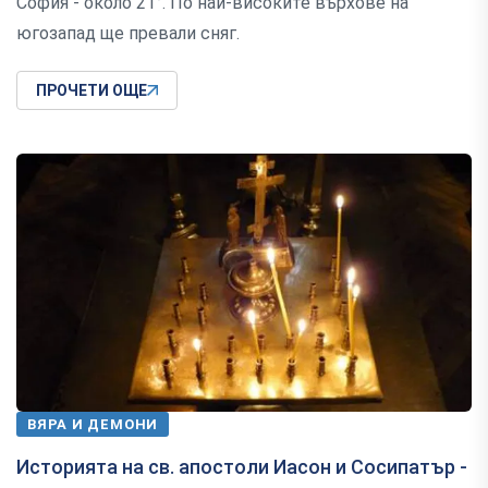
София - около 21°. По най-високите върхове на
югозапад ще превали сняг.
ПРОЧЕТИ ОЩЕ
ВЯРА И ДЕМОНИ
Историята на св. апостоли Иасон и Сосипатър -