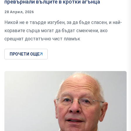
превърнали вълците в кротки агънца
28 Април, 2026
Никой не е твърде изгубен, за да бъде спасен, и най-
коравите сърца могат да бъдат смекчени, ако
срещнат достатъчно чист пламък
ПРОЧЕТИ ОЩЕ