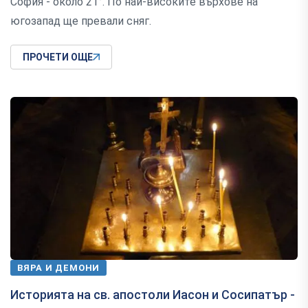
София - около 21°. По най-високите върхове на
югозапад ще превали сняг.
ПРОЧЕТИ ОЩЕ
ВЯРА И ДЕМОНИ
Историята на св. апостоли Иасон и Сосипатър -