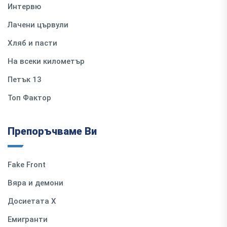
Интервю
Лачени цървули
Хляб и пасти
На всеки километър
Петък 13
Топ Фактор
Препоръчваме Ви
Fake Front
Вяра и демони
Досиетата Х
Емигранти