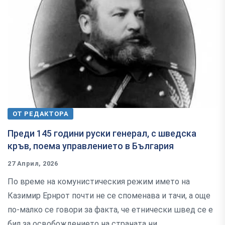
ОТ РЕДАКТОРА
Преди 145 години руски генерал, с шведска
кръв, поема управлението в България
27 Април, 2026
По време на комунистическия режим името на
Казимир Ернрот почти не се споменава и тачи, а още
по-малко се говори за факта, че етнически швед се е
бил за освобождението на страната ни