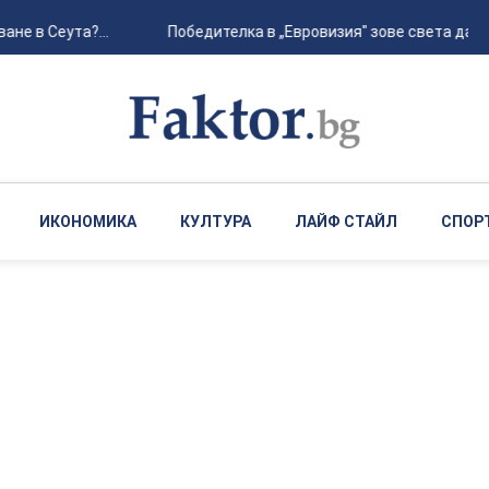
не в Сеута?...
Победителка в „Евровизия" зове света да не 
ИКОНОМИКА
КУЛТУРА
ЛАЙФ СТАЙЛ
СПОР