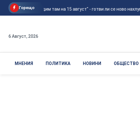
Горещо
"Ще се видим там на 15 август" - готви ли се ново нахлува
6 Август, 2026
МНЕНИЯ
ПОЛИТИКА
НОВИНИ
ОБЩЕСТВО