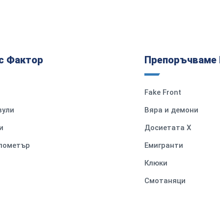
с Фактор
Препоръчваме 
Fake Front
вули
Вяра и демони
и
Досиетата Х
илометър
Емигранти
Клюки
Смотаняци