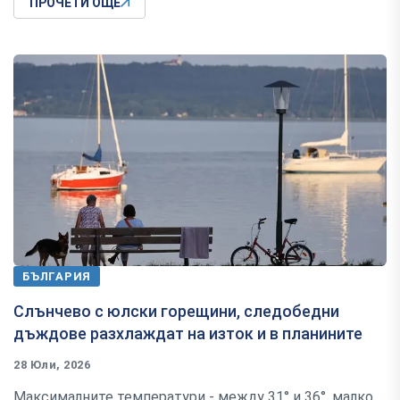
ПРОЧЕТИ ОЩЕ
БЪЛГАРИЯ
Слънчево с юлски горещини, следобедни
дъждове разхлаждат на изток и в планините
28 Юли, 2026
Максималните температури - между 31° и 36°, малко