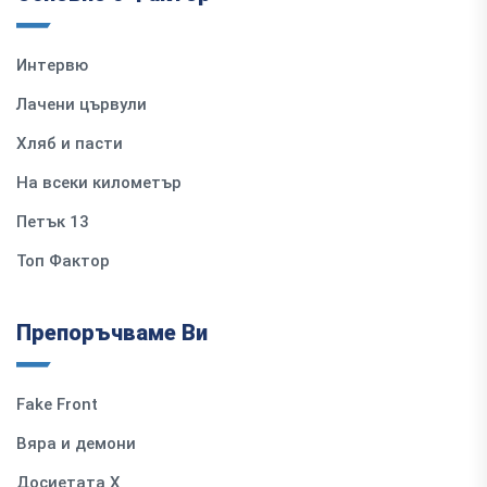
Интервю
Лачени цървули
Хляб и пасти
На всеки километър
Петък 13
Топ Фактор
Препоръчваме Ви
Fake Front
Вяра и демони
Досиетата Х