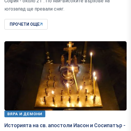
София - около 21°. По най-високите върхове на
югозапад ще превали сняг.
ПРОЧЕТИ ОЩЕ
ВЯРА И ДЕМОНИ
Историята на св. апостоли Иасон и Сосипатър -