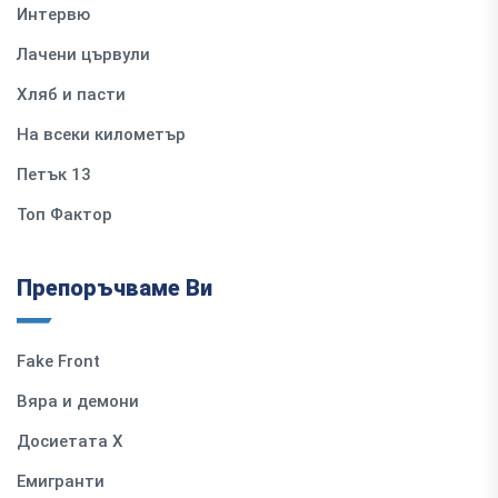
Интервю
Лачени цървули
Хляб и пасти
На всеки километър
Петък 13
Топ Фактор
Препоръчваме Ви
Fake Front
Вяра и демони
Досиетата Х
Емигранти