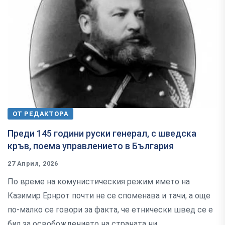
ОТ РЕДАКТОРА
Преди 145 години руски генерал, с шведска
кръв, поема управлението в България
27 Април, 2026
По време на комунистическия режим името на
Казимир Ернрот почти не се споменава и тачи, а още
по-малко се говори за факта, че етнически швед се е
бил за освобождението на страната ни