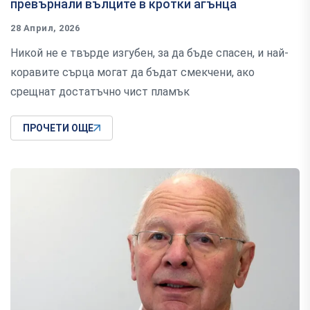
превърнали вълците в кротки агънца
28 Април, 2026
Никой не е твърде изгубен, за да бъде спасен, и най-
коравите сърца могат да бъдат смекчени, ако
срещнат достатъчно чист пламък
ПРОЧЕТИ ОЩЕ