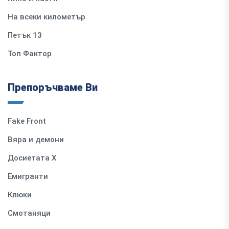
На всеки километър
Петък 13
Топ Фактор
Препоръчваме Ви
Fake Front
Вяра и демони
Досиетата Х
Емигранти
Клюки
Смотаняци