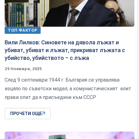
ТОП ФАКТОР
Вили Лилков: Синовете на дявола лъжат и
убиват, убиват и лъжат, прикриват лъжата с
убийство, убийството – с лъжа
29 Ноември, 2025
След 9 септември 1944 г. България се управлява
изцяло по съветски модел, а комунистическият елит
прави опит да я присъедини към СССР
ПРОЧЕТИ ОЩЕ