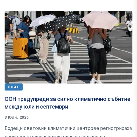
СВЯТ
ООН предупреди за силно климатично събитие
между юли и септември
3 Юли, 2026
Водещи световни климатични центрове регистрираха
последователно и значително затопляне на