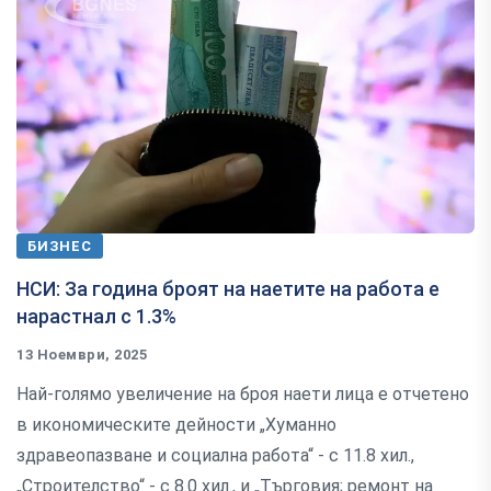
БИЗНЕС
НСИ: За година броят на наетите на работа е
нарастнал с 1.3%
13 Ноември, 2025
Най-голямо увеличение на броя наети лица е отчетено
в икономическите дейности „Хуманно
здравеопазване и социална работа“ - с 11.8 хил.,
„Строителство“ - с 8.0 хил., и „Търговия; ремонт на