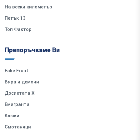
На всеки километър
Петък 13
Топ Фактор
Препоръчваме Ви
Fake Front
Вяра и демони
Досиетата Х
Емигранти
Клюки
Смотаняци