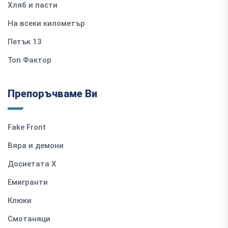
Хляб и пасти
На всеки километър
Петък 13
Топ Фактор
Препоръчваме Ви
Fake Front
Вяра и демони
Досиетата Х
Емигранти
Клюки
Смотаняци