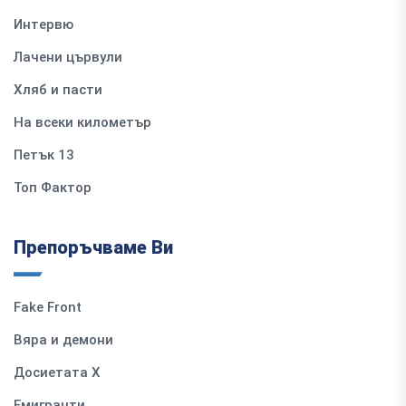
Интервю
Лачени цървули
Хляб и пасти
На всеки километър
Петък 13
Топ Фактор
Препоръчваме Ви
Fake Front
Вяра и демони
Досиетата Х
Емигранти