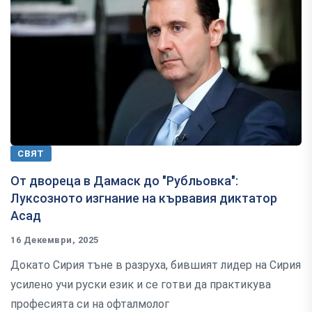
СВЯТ
От двореца в Дамаск до "Рубльовка":
Луксозното изгнание на кървавия диктатор
Асад
16 Декември, 2025
Докато Сирия тъне в разруха, бившият лидер на Сирия
усилено учи руски език и се готви да практикува
професията си на офталмолог