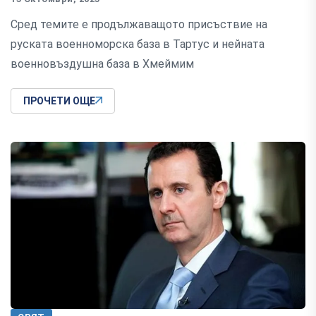
Сред темите е продължаващото присъствие на
руската военноморска база в Тартус и нейната
военновъздушна база в Хмеймим
ПРОЧЕТИ ОЩЕ