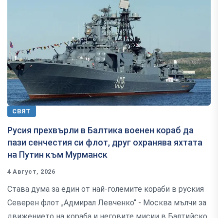
СВЯТ
Русия прехвърли в Балтика военен кораб да
пази сенчестия си флот, друг охранява яхтата
на Путин към Мурманск
4 Август, 2026
Става дума за един от най-големите кораби в руския
Северен флот „Адмирал Левченко“ - Москва мълчи за
движението на кораба и неговите мисии в Балтийско