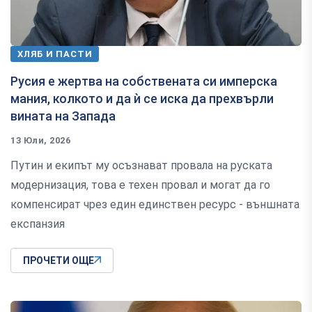
ХЛЯБ И ПАСТИ
Русия е жертва на собствената си имперска
мания, колкото и да ѝ се иска да прехвърли
вината на Запада
13 Юли, 2026
Путин и екипът му осъзнават провала на руската
модернизация, това е техен провал и могат да го
компенсират чрез един единствен ресурс - външната
експанзия
ПРОЧЕТИ ОЩЕ