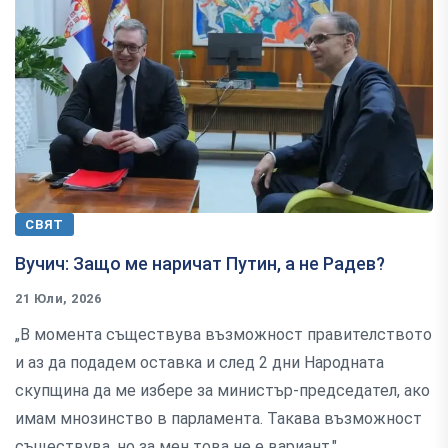
СВЯТ
Вучич: Защо ме наричат Путин, а не Радев?
21 Юли, 2026
„В момента съществува възможност правителството
и аз да подадем оставка и след 2 дни Народната
скупщина да ме избере за министър-председател, ако
имам мнозинство в парламента. Такава възможност
съществува, но за мен това не е вариант."