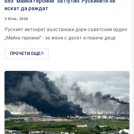
Без "майки героини" за Путин: Рускините не
искат да раждат
3 Юли, 2026
Руският автократ възстанови дори съветския орден
„Майка героиня“ - за жени с десет и повече деца
ПРОЧЕТИ ОЩЕ