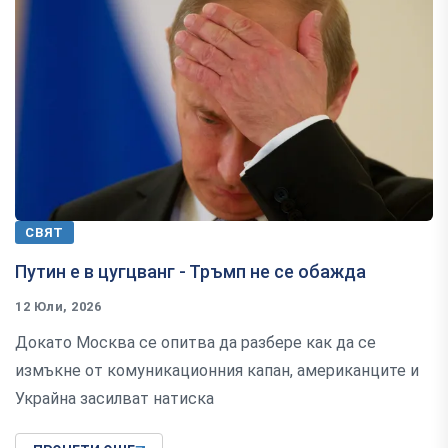
СВЯТ
Путин е в цугцванг - Тръмп не се обажда
12 Юли, 2026
Докато Москва се опитва да разбере как да се
измъкне от комуникационния капан, американците и
Украйна засилват натиска