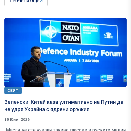
ПРОЧЕТИ ОЩЕ
СВЯТ
Зеленски: Китай каза ултимативно на Путин да
не удря Украйна с ядрени оръжия
10 Юли, 2026
„Мисля, че сте чували такива гласове в руските медии: