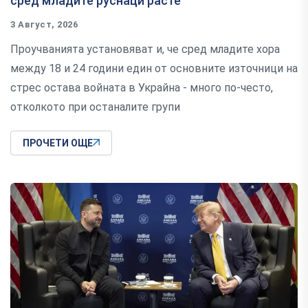
сред младите руснаци расте
3 Август, 2026
Проучванията установяват и, че сред младите хора
между 18 и 24 години един от основните източници на
стрес остава войната в Украйна - много по-често,
отколкото при останалите групи
ПРОЧЕТИ ОЩЕ