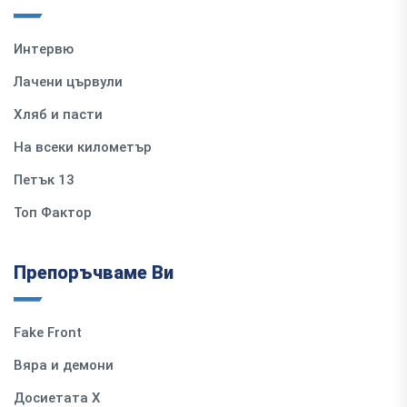
Интервю
Лачени цървули
Хляб и пасти
На всеки километър
Петък 13
Топ Фактор
Препоръчваме Ви
Fake Front
Вяра и демони
Досиетата Х