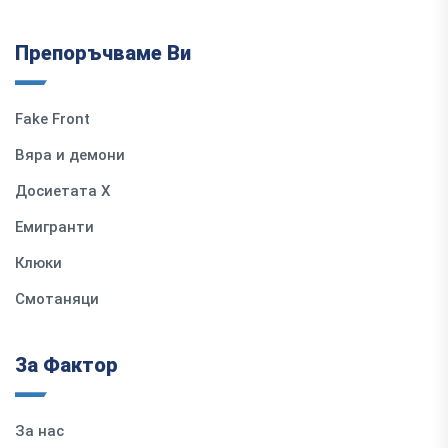
Препоръчваме Ви
Fake Front
Вяра и демони
Досиетата Х
Емигранти
Клюки
Смотаняци
За Фактор
За нас