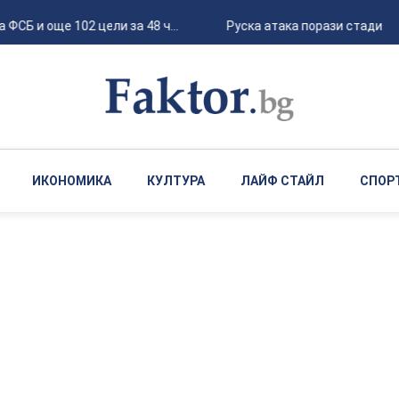
Б и още 102 цели за 48 ч...
Руска атака порази стадион "Ч
ИКОНОМИКА
КУЛТУРА
ЛАЙФ СТАЙЛ
СПОР