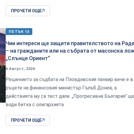
ПРОЧЕТИ ОЩЕ
ПЕТЪК 13
Чии интереси ще защити правителството на Рад
– на гражданите или на събрата от масонска ло
„Слънце Ориент“
6 Август, 2026
Решението за съдбата на Пловдивския панаир вече е в
ръцете на финансовия министър Гълъб Донев, а
действията му са тест дали „Прогресивна България“ щ
води битка с олигархията
ПРОЧЕТИ ОЩЕ