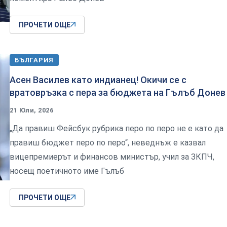
ПРОЧЕТИ ОЩЕ
БЪЛГАРИЯ
Асен Василев като индианец! Окичи се с
вратовръзка с пера за бюджета на Гълъб Донев
21 Юли, 2026
„Да правиш Фейсбук рубрика перо по перо не е като да
правиш бюджет перо по перо“, неведнъж е казвал
вицепремиерът и финансов министър, учил за ЗКПЧ,
носещ поетичното име Гълъб
ПРОЧЕТИ ОЩЕ