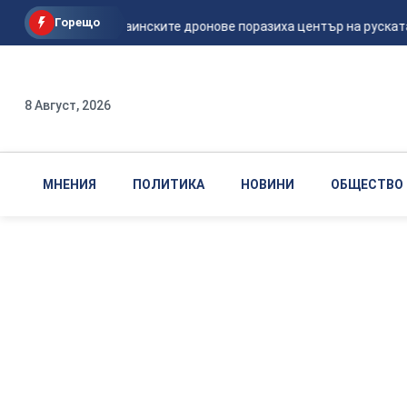
Горещо
Мадяр: Украинските дронове поразиха център на руската ФС
8 Август, 2026
МНЕНИЯ
ПОЛИТИКА
НОВИНИ
ОБЩЕСТВО