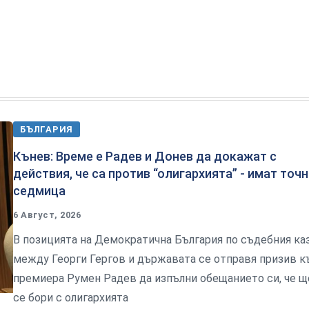
БЪЛГАРИЯ
Кънев: Време е Радев и Донев да докажат с
действия, че са против “олигархията” - имат точ
седмица
6 Август, 2026
В позицията на Демократична България по съдебния ка
между Георги Гергов и държавата се отправя призив 
премиера Румен Радев да изпълни обещанието си, че щ
се бори с олигархията