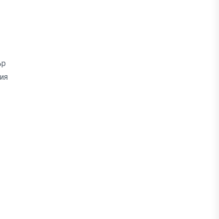
ър
ия