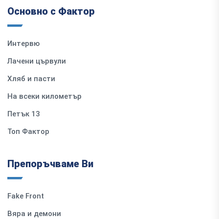
Основно с Фактор
Интервю
Лачени цървули
Хляб и пасти
На всеки километър
Петък 13
Топ Фактор
Препоръчваме Ви
Fake Front
Вяра и демони