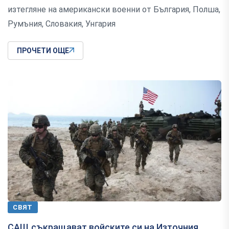
изтегляне на американски военни от България, Полша,
Румъния, Словакия, Унгария
ПРОЧЕТИ ОЩЕ
СВЯТ
САЩ съкращават войските си на Източния