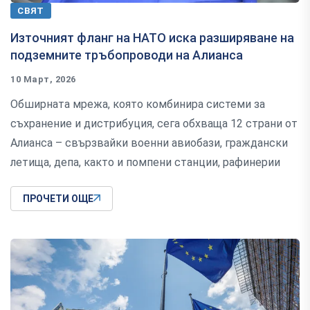
СВЯТ
Източният фланг на НАТО иска разширяване на
подземните тръбопроводи на Алианса
10 Март, 2026
Обширната мрежа, която комбинира системи за
съхранение и дистрибуция, сега обхваща 12 страни от
Алианса – свързвайки военни авиобази, граждански
летища, депа, както и помпени станции, рафинерии
ПРОЧЕТИ ОЩЕ