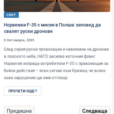
СВЯТ
Норвежки F-35 с мисия в Полша: заповед да
свалят руски дронове
5 Октомври, 2025
След серия руски провокации и навлизане на дронове
в полското небе, НАТО засилва източния фланг.
Норвегия изпраща изтребители F-35 с правомощия за
бойни действия – ясен сигнал към Кремъл, че всяко
ново нарушение ще има отговор.
ПРОЧЕТИ ОЩЕ
Предишна
Следваща