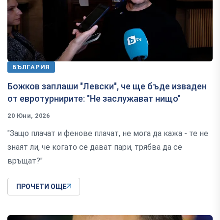
БЪЛГАРИЯ
Божков заплаши "Левски", че ще бъде изваден
от евротурнирите: "Не заслужават нищо"
20 Юни, 2026
"Защо плачат и фенове плачат, не мога да кажа - те не
знаят ли, че когато се дават пари, трябва да се
връщат?"
ПРОЧЕТИ ОЩЕ