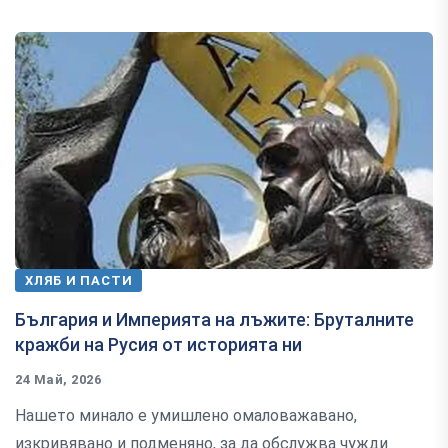
ХЛЯБ И ПАСТИ
България и Империята на лъжите: Бруталните
кражби на Русия от историята ни
24 Май, 2026
Нашето минало е умишлено омаловажавано,
изкривявано и подменяно, за да обслужва чужди