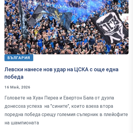
БЪЛГАРИЯ
Левски нанесе нов удар на ЦСКА с още една
победа
16 Май, 2026
Головете на Хуан Переа и Евертон Бала от дузпа
донесоха успеха на "сините", които взеха втора
поредна победа срещу големия съперник в плейофите
на шампионата