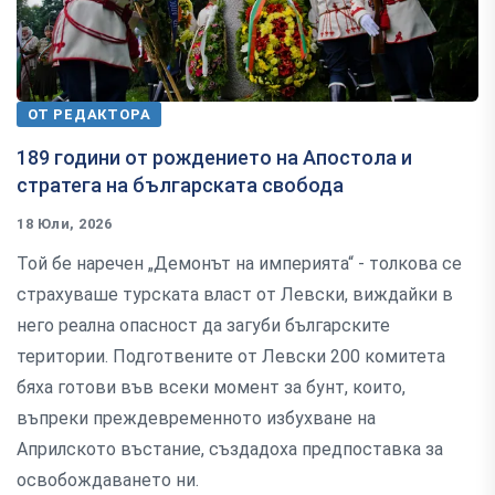
ОТ РЕДАКТОРА
189 години от рождението на Апостола и
стратега на българската свобода
18 Юли, 2026
Той бе наречен „Демонът на империята“ - толкова се
страхуваше турската власт от Левски, виждайки в
него реална опасност да загуби българските
територии. Подготвените от Левски 200 комитета
бяха готови във всеки момент за бунт, които,
въпреки преждевременното избухване на
Априлското въстание, създадоха предпоставка за
освобождаването ни.