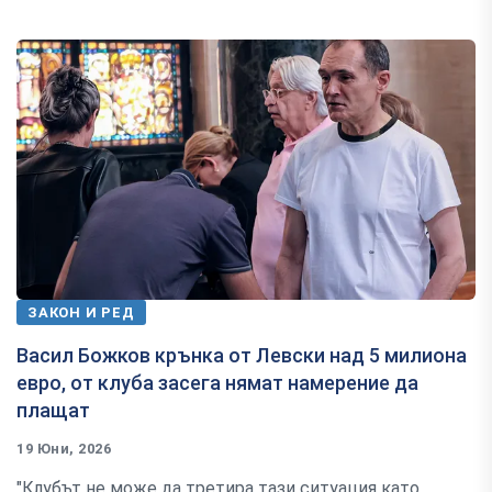
ЗАКОН И РЕД
Васил Божков крънка от Левски над 5 милиона
евро, от клуба засега нямат намерение да
плащат
19 Юни, 2026
"Клубът не може да третира тази ситуация като