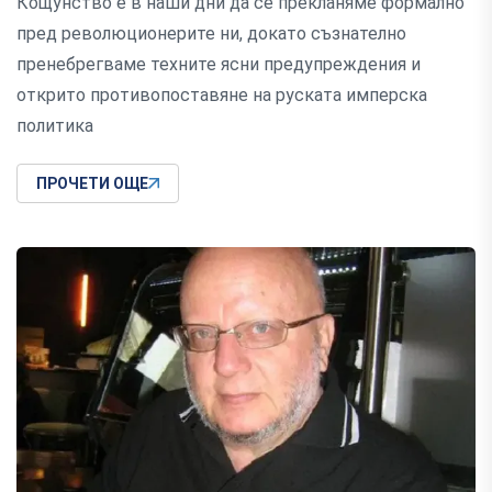
Кощунство е в наши дни да се прекланяме формално
пред революционерите ни, докато съзнателно
пренебрегваме техните ясни предупреждения и
открито противопоставяне на руската имперска
политика
ПРОЧЕТИ ОЩЕ