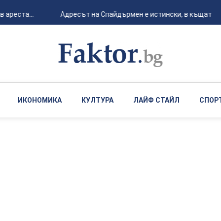
реста...
Адресът на Спайдърмен е истински, в къщата наис
ИКОНОМИКА
КУЛТУРА
ЛАЙФ СТАЙЛ
СПОР