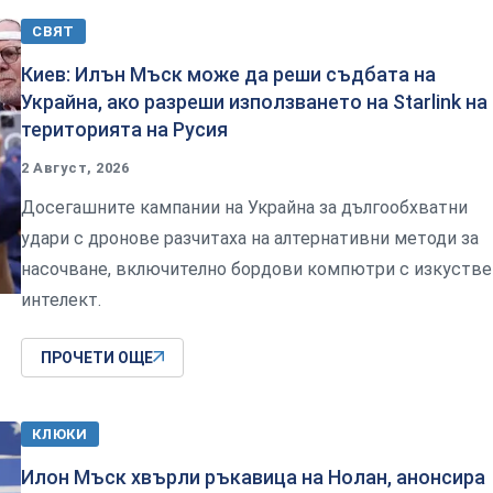
СВЯТ
Киев: Илън Мъск може да реши съдбата на
Украйна, ако разреши използването на Starlink на
територията на Русия
2 Август, 2026
Досегашните кампании на Украйна за дългообхватни
удари с дронове разчитаха на алтернативни методи за
насочване, включително бордови компютри с изкустве
интелект.
ПРОЧЕТИ ОЩЕ
КЛЮКИ
Илон Мъск хвърли ръкавица на Нолан, анонсира