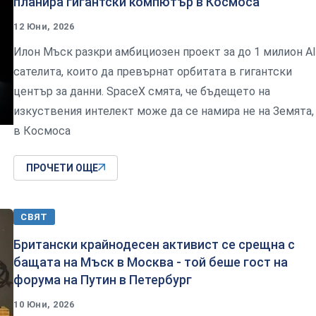
планира гигантски компютър в Космоса
12 Юни, 2026
Илон Мъск разкри амбициозен проект за до 1 милион AI
сателита, които да превърнат орбитата в гигантски
център за данни. SpaceX смята, че бъдещето на
изкуствения интелект може да се намира не на Земята,
в Космоса
ПРОЧЕТИ ОЩЕ
СВЯТ
Британски крайнодесен активист се срещна с
бащата на Мъск в Москва - той беше гост на
форума на Путин в Петербург
10 Юни, 2026