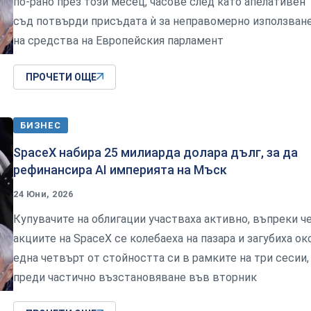
по-рано през този месец, часове след като апелативен
съд потвърди присъдата ѝ за неправомерно използван
на средства на Европейския парламент
ПРОЧЕТИ ОЩЕ
БИЗНЕС
SpaceX набира 25 милиарда долара дълг, за да
рефинансира AI империята на Мъск
24 Юни, 2026
Купувачите на облигации участваха активно, въпреки ч
акциите на SpaceX се колебаеха на пазара и загубиха ок
една четвърт от стойността си в рамките на три сесии,
преди частично възстановяване във вторник