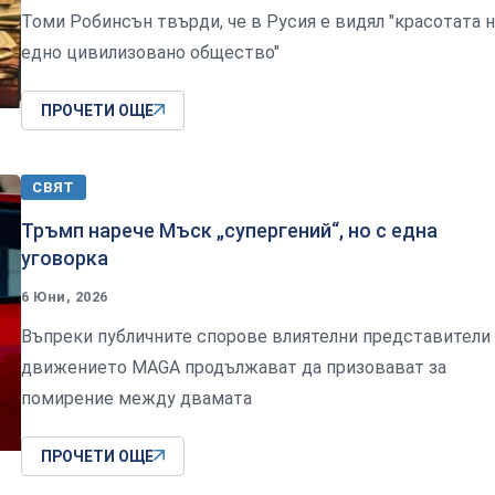
Томи Робинсън твърди, че в Русия е видял "красотата н
едно цивилизовано общество"
ПРОЧЕТИ ОЩЕ
СВЯТ
Тръмп нарече Мъск „супергений“, но с една
уговорка
6 Юни, 2026
Въпреки публичните спорове влиятелни представители
движението MAGA продължават да призовават за
помирение между двамата
ПРОЧЕТИ ОЩЕ