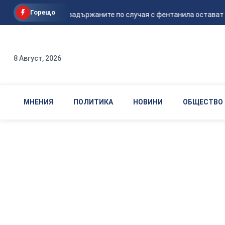
Горещо
Петима от задържаните по случая с фентанила остават в а
8 Август, 2026
МНЕНИЯ
ПОЛИТИКА
НОВИНИ
ОБЩЕСТВО