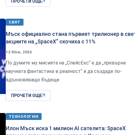
ПРОЧЕТИ ОЩЕ
СВЯТ
Мъск официално стана първият трилионер в све
акциите на „SpaceX“ скочиха с 11%
12 Юни, 2026
По думите му мисията на „СпейсЕкс“ е да „превърне
научната фантастика в реалност“ и да създаде по-
вдъхновяващо бъдеще
ПРОЧЕТИ ОЩЕ
ТЕХНОЛОГИИ
Илон Мъск иска 1 милион AI сателита: SpaceX