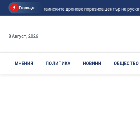
Горещо
Мадяр: Украинските дронове поразиха център на руската 
8 Август, 2026
МНЕНИЯ
ПОЛИТИКА
НОВИНИ
ОБЩЕСТВО