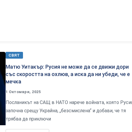
СВЯТ
Матю Уитакър: Русия не може да се движи дори
със скоростта на охлюв, а иска да ни убеди, че е
мечка
1 Октомври, 2025
Посланикът на САЩ в НАТО нарече войната, която Руси
започна срещу Украйна, „безсмислена“ и добави, че тя
трябва да приключи