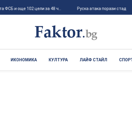
ФСБ и още 102 цели за 48 ч...
Руска атака порази стадион
ИКОНОМИКА
КУЛТУРА
ЛАЙФ СТАЙЛ
СПОР