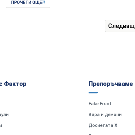
ПРОЧЕТИ ОЩЕ
Следващ
с Фактор
Препоръчваме 
Fake Front
вули
Вяра и демони
и
Досиетата Х