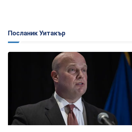
Посланик Уитакър