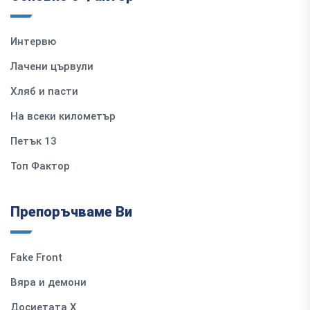
Интервю
Лачени цървули
Хляб и пасти
На всеки километър
Петък 13
Топ Фактор
Препоръчваме Ви
Fake Front
Вяра и демони
Досиетата Х