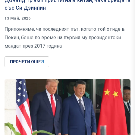
Доналд Тръмп пристигна в Китай, чака срещата
със Си Дзинпин
13 Май, 2026
Припомняме, че последният път, когато той отиде в
Пекин, беше по време на първия му президентски
мандат през 2017 година
ПРОЧЕТИ ОЩЕ