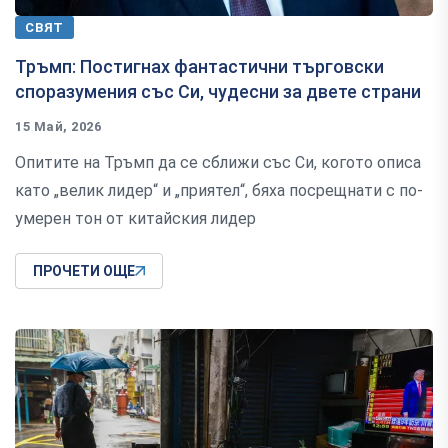
СВЯТ
Тръмп: Постигнах фантастични търговски
споразумения със Си, чудесни за двете страни
15 Май, 2026
Опитите на Тръмп да се сближи със Си, когото описа
като „велик лидер“ и „приятел“, бяха посрещнати с по-
умерен тон от китайския лидер
ПРОЧЕТИ ОЩЕ