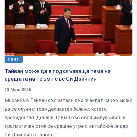
СВЯТ
Тайван може да е подхлъзваща тема на
срещата на Тръмп със Си Дзинпин
13 Май, 2026
Мнозина в Тайван със затаен дъх очакват какво може
да се случи с този деликатен баланс, когато
президентът Доналд Тръмп със своя импулсивен и
прагматичен стил се срещне утре с китайския лидер
Си Дзинпин в Пекин