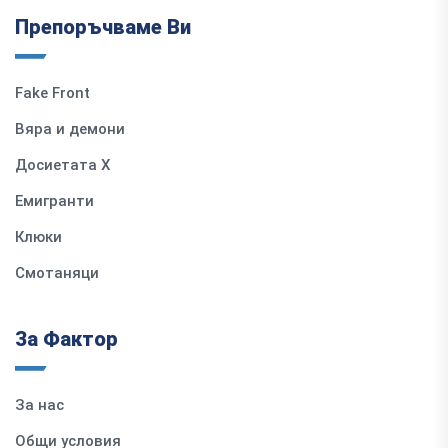
Препоръчваме Ви
Fake Front
Вяра и демони
Досиетата Х
Емигранти
Клюки
Смотаняци
За Фактор
За нас
Общи условия