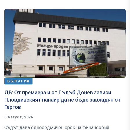
БЪЛГАРИЯ
ДБ: От премиера и от Гълъб Донев зависи
Пловдивският панаир да не бъде завладян от
Гергов
5 Август, 2026
Съдът дава едноседмичен срок на финансовия