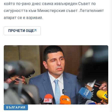
който по-рано днес свика извънреден Съвет по
сигурността към Министерския съвет. Летателният
апарат се е взривил.
ПРОЧЕТИ ОЩЕ
БЪЛГАРИЯ