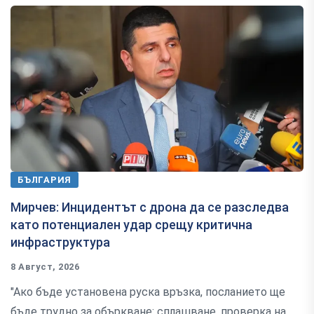
БЪЛГАРИЯ
Мирчев: Инцидентът с дрона да се разследва
като потенциален удар срещу критична
инфраструктура
8 Август, 2026
"Ако бъде установена руска връзка, посланието ще
бъде трудно за объркване: сплашване, проверка на