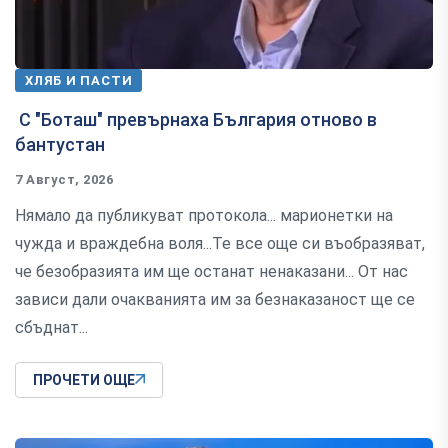
ХЛЯБ И ПАСТИ
С "Боташ" превърнаха България отново в
бантустан
7 Август, 2026
Нямало да публикуват протокола... марионетки на
чужда и враждебна воля...Те все още си въобразяват,
че безобразията им ще останат ненаказани... От нас
зависи дали очакванията им за безнаказаност ще се
сбъднат...
ПРОЧЕТИ ОЩЕ