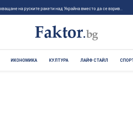
ващане на руските ракети над Украйна вместо да се взрив...
ИКОНОМИКА
КУЛТУРА
ЛАЙФ СТАЙЛ
СПОР