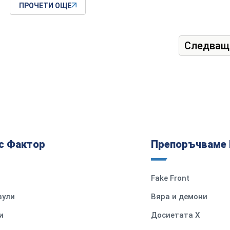
ПРОЧЕТИ ОЩЕ
Следващ
с Фактор
Препоръчваме 
Fake Front
вули
Вяра и демони
и
Досиетата Х