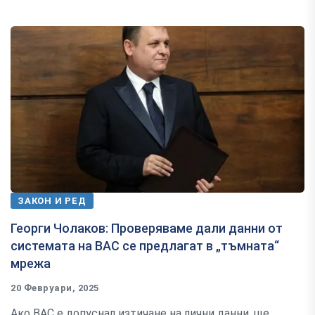
ЗАКОН И РЕД
Георги Чолаков: Проверяваме дали данни от
системата на ВАС се предлагат в „тъмната“
мрежа
20 Февруари, 2025
Ако ВАС е допуснал изтичане на лични данни, ще