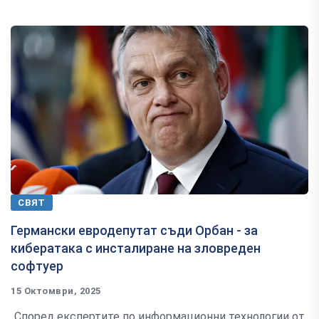
СВЯТ
Германски евродепутат съди Орбан - за
кибератака с инсталиране на зловреден
софтуер
15 Октомври, 2025
„Според експертите по информационни технологии от