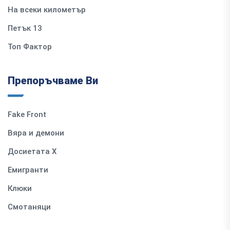
На всеки километър
Петък 13
Топ Фактор
Препоръчваме Ви
Fake Front
Вяра и демони
Досиетата Х
Емигранти
Клюки
Смотаняци