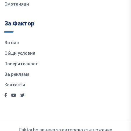
Смотаняци
За Фактор
За нас
Общи условия
Поверителност
За реклама
Контакти
Faktor.bg лиценз за авторско съдържание