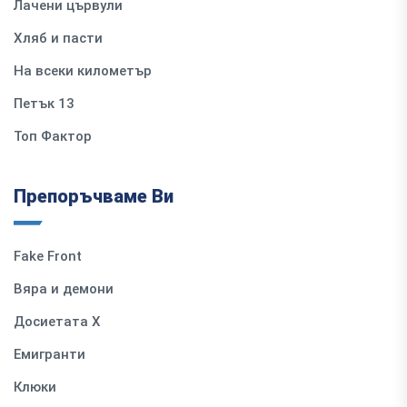
Лачени цървули
Хляб и пасти
На всеки километър
Петък 13
Топ Фактор
Препоръчваме Ви
Fake Front
Вяра и демони
Досиетата Х
Емигранти
Клюки