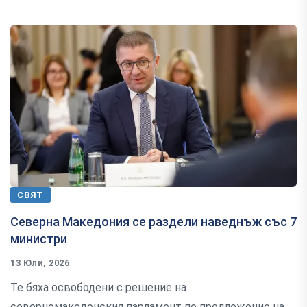
СВЯТ
Северна Македония се раздели наведнъж със 7
министри
13 Юли, 2026
Те бяха освободени с решение на
северномакедонския парламент по предложение на