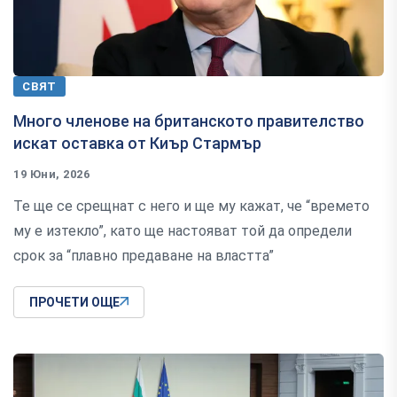
СВЯТ
Много членове на британското правителство
искат оставка от Киър Стармър
19 Юни, 2026
Те ще се срещнат с него и ще му кажат, че “времето
му е изтекло”, като ще настояват той да определи
срок за “плавно предаване на властта”
ПРОЧЕТИ ОЩЕ