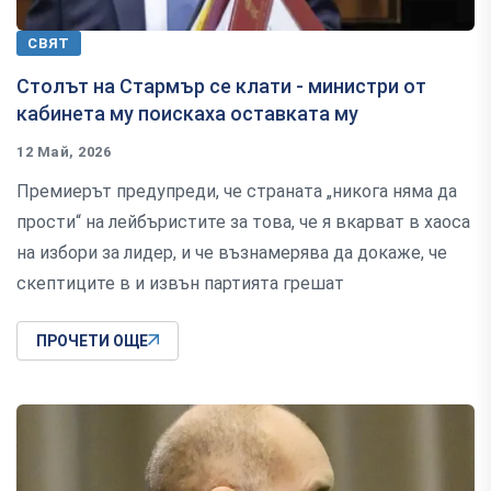
СВЯТ
Столът на Стармър се клати - министри от
кабинета му поискаха оставката му
12 Май, 2026
Премиерът предупреди, че страната „никога няма да
прости“ на лейбъристите за това, че я вкарват в хаоса
на избори за лидер, и че възнамерява да докаже, че
скептиците в и извън партията грешат
ПРОЧЕТИ ОЩЕ