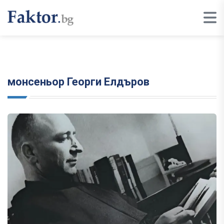
монсеньор Георги Елдъров