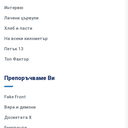
Интервю
Лачени цървули
Хляб и пасти
На всеки километър
Петък 13
Топ Фактор
Препоръчваме Ви
Fake Front
Вяра и демони
Досиетата Х
Емигранти