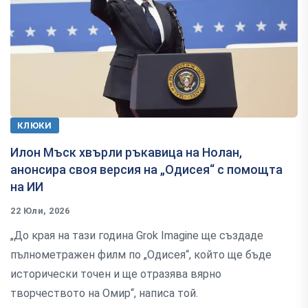
КЛЮКИ
Илон Мъск хвърли ръкавица на Нолан,
анонсира своя версия на „Одисея“ с помощта
на ИИ
22 Юли, 2026
„До края на тази година Grok Imagine ще създаде
пълнометражен филм по „Одисея“, който ще бъде
исторически точен и ще отразява вярно
творчеството на Омир“, написа той.