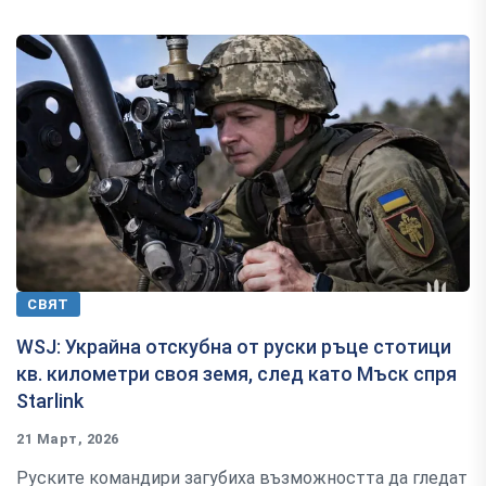
СВЯТ
WSJ: Украйна отскубна от руски ръце стотици
кв. километри своя земя, след като Мъск спря
Starlink
21 Март, 2026
Руските командири загубиха възможността да гледат