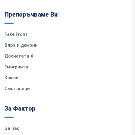
Препоръчваме Ви
Fake Front
Вяра и демони
Досиетата Х
Емигранти
Клюки
Смотаняци
За Фактор
За нас