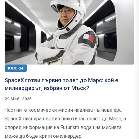
КЛЮКИ
SpaceX готви първия полет до Марс: кой е
милиардерът, избран от Мъск?
29 Май, 2026
Частните космически мисии навлизат в нова ера.
SpaceX планира първия пилотиран полет до Марс, а
според информация на Futurism водач на мисията
може да бъде криптомилиардер.