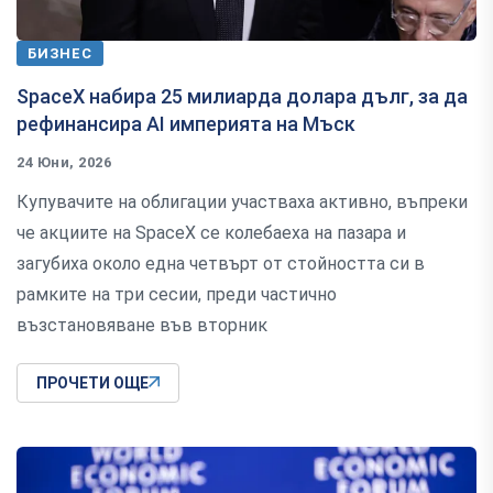
БИЗНЕС
SpaceX набира 25 милиарда долара дълг, за да
рефинансира AI империята на Мъск
24 Юни, 2026
Купувачите на облигации участваха активно, въпреки
че акциите на SpaceX се колебаеха на пазара и
загубиха около една четвърт от стойността си в
рамките на три сесии, преди частично
възстановяване във вторник
ПРОЧЕТИ ОЩЕ