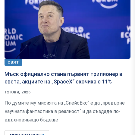
СВЯТ
Мъск официално стана първият трилионер в
света, акциите на „SpaceX“ скочиха с 11%
12 Юни, 2026
По думите му мисията на „СпейсЕкс“ е да „превърне
научната фантастика в реалност“ и да създаде по-
вдъхновяващо бъдеще