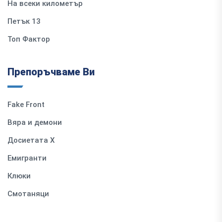
На всеки километър
Петък 13
Топ Фактор
Препоръчваме Ви
Fake Front
Вяра и демони
Досиетата Х
Емигранти
Клюки
Смотаняци