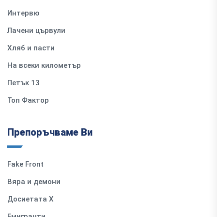
Интервю
Лачени цървули
Хляб и пасти
На всеки километър
Петък 13
Топ Фактор
Препоръчваме Ви
Fake Front
Вяра и демони
Досиетата Х
Емигранти