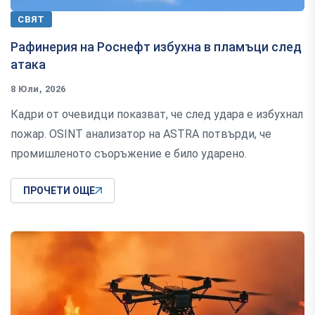
СВЯТ
Рафинерия на Роснефт избухна в пламъци след
атака
8 Юли, 2026
Кадри от очевидци показват, че след удара е избухнал
пожар. OSINT анализатор на ASTRA потвърди, че
промишленото съоръжение е било ударено.
ПРОЧЕТИ ОЩЕ