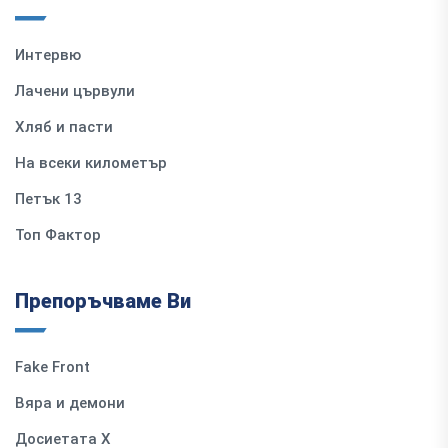
Интервю
Лачени цървули
Хляб и пасти
На всеки километър
Петък 13
Топ Фактор
Препоръчваме Ви
Fake Front
Вяра и демони
Досиетата Х