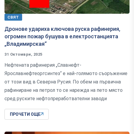
СВЯТ
Дронове удариха ключова руска рафинерия,
огромен пожар бушува в електростанцията
„Владимирская“
31 Октомври, 2025
Нефтената рафинерия „Славнефт-
Ярославнефтеоргсинтез“ е най-голямото съоръжение
от този вид в Северна Русия. По обем на първична
рафиниране на петрол то се нарежда на пето място
сред руските нефтопреработвателни заводи
ПРОЧЕТИ ОЩЕ