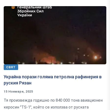
СВЯТ
Украйна порази голяма петролна рафинерия в
руския Рязан
15 Ноември, 2025
Тя произвежда годишно по 840 000 тона авиационен
керосин "TS-1", който се използва от руската