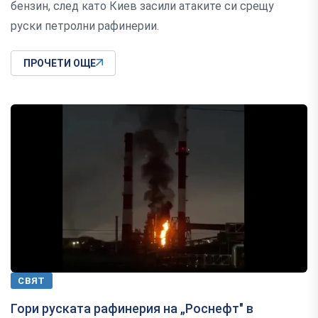
бензин, след като Киев засили атаките си срещу
руски петролни рафинерии.
ПРОЧЕТИ ОЩЕ
СВЯТ
Гори руската рафинерия на „Роснефт" в