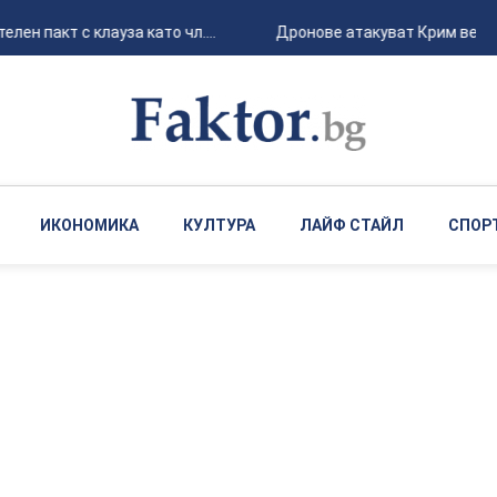
 пакт с клауза като чл....
Дронове атакуват Крим вече по
ИКОНОМИКА
КУЛТУРА
ЛАЙФ СТАЙЛ
СПОР