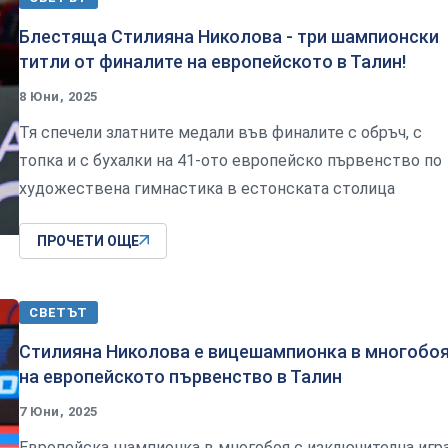
Блестяща Стилияна Николова - три шампионски
титли от финалите на европейското в Талин!
8 Юни, 2025
Тя спечели златните медали във финалите с обръч, с
топка и с бухалки на 41-ото европейско първенство по
художествена гимнастика в естонската столица
ПРОЧЕТИ ОЩЕ
СВЕТЪТ
Стилияна Николова е вицешампионка в многобо
на европейското първенство в Талин
7 Юни, 2025
Европейска шампионка в многобоя с изключителна игр