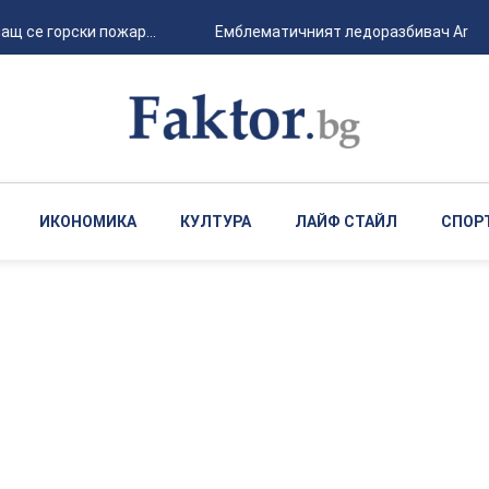
се горски пожар...
Емблематичният ледоразбивач Arctic Sun
ИКОНОМИКА
КУЛТУРА
ЛАЙФ СТАЙЛ
СПОР