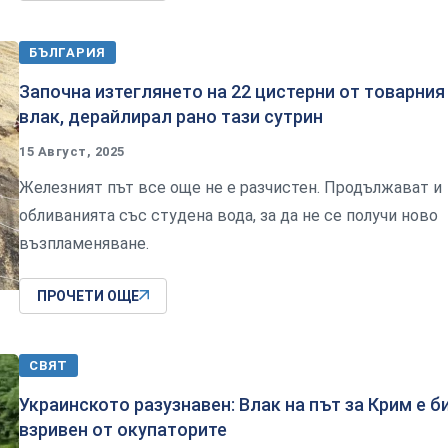
БЪЛГАРИЯ
Започна изтеглянето на 22 цистерни от товарния
влак, дерайлирал рано тази сутрин
15 Август, 2025
Железният път все още не е разчистен. Продължават и
обливанията със студена вода, за да не се получи ново
възпламеняване.
ПРОЧЕТИ ОЩЕ
СВЯТ
Украинското разузнавен: Влак на път за Крим е б
взривен от окупаторите