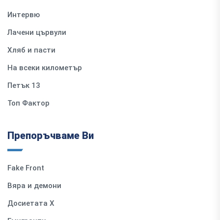
Интервю
Лачени цървули
Хляб и пасти
На всеки километър
Петък 13
Топ Фактор
Препоръчваме Ви
Fake Front
Вяра и демони
Досиетата Х