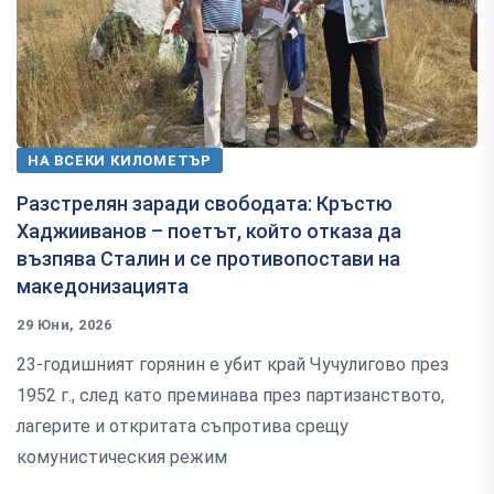
НА ВСЕКИ КИЛОМЕТЪР
Разстрелян заради свободата: Кръстю
Хаджииванов – поетът, който отказа да
възпява Сталин и се противопостави на
македонизацията
29 Юни, 2026
23-годишният горянин е убит край Чучулигово през
1952 г., след като преминава през партизанството,
лагерите и откритата съпротива срещу
комунистическия режим