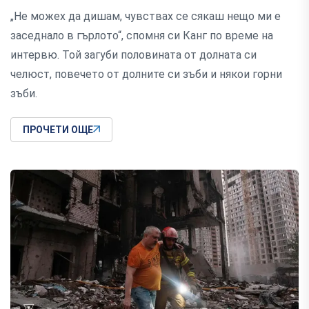
„Не можех да дишам, чувствах се сякаш нещо ми е
заседнало в гърлото“, спомня си Канг по време на
интервю. Той загуби половината от долната си
челюст, повечето от долните си зъби и някои горни
зъби.
ПРОЧЕТИ ОЩЕ