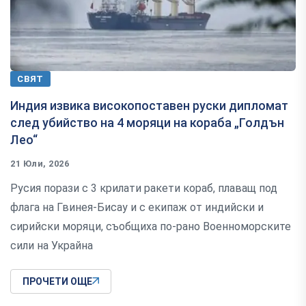
СВЯТ
Индия извика високопоставен руски дипломат
след убийство на 4 моряци на кораба „Голдън
Лео“
21 Юли, 2026
Русия порази с 3 крилати ракети кораб, плаващ под
флага на Гвинея-Бисау и с екипаж от индийски и
сирийски моряци, съобщиха по-рано Военноморските
сили на Украйна
ПРОЧЕТИ ОЩЕ