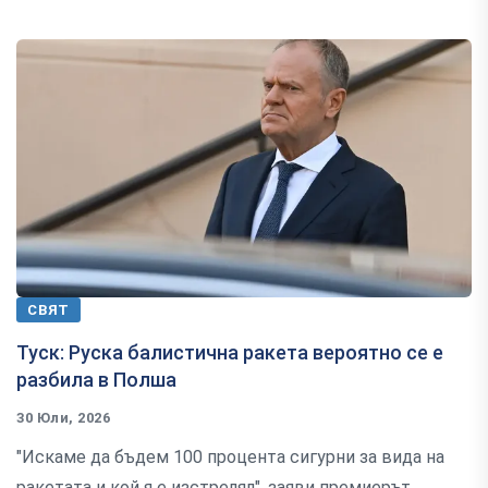
СВЯТ
Туск: Руска балистична ракета вероятно се е
разбила в Полша
30 Юли, 2026
"Искаме да бъдем 100 процента сигурни за вида на
ракетата и кой я е изстрелял", заяви премиерът