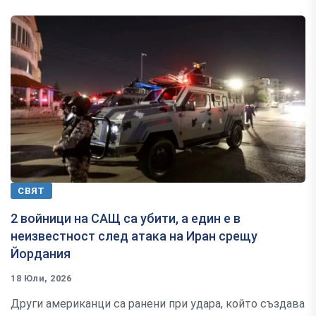
СВЯТ
2 войници на САЩ са убити, а един е в
неизвестност след атака на Иран срещу
Йордания
18 Юли, 2026
Други американци са ранени при удара, който създава