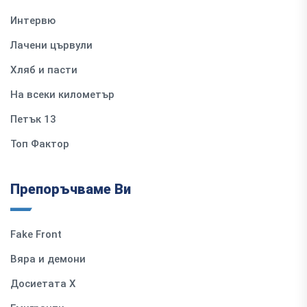
Интервю
Лачени цървули
Хляб и пасти
На всеки километър
Петък 13
Топ Фактор
Препоръчваме Ви
Fake Front
Вяра и демони
Досиетата Х