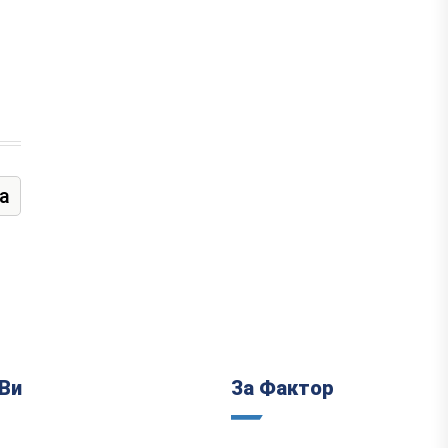
а
Ви
За Фактор