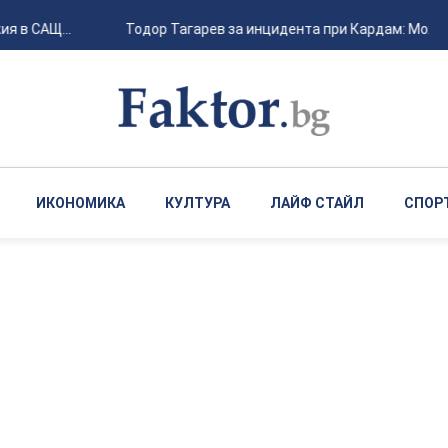
я в САЩ...
Тодор Тагарев за инцидента при Кардам: Може да
ИКОНОМИКА
КУЛТУРА
ЛАЙФ СТАЙЛ
СПОР