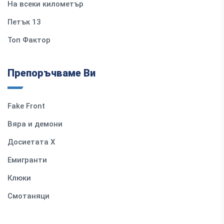
На всеки километър
Петък 13
Топ Фактор
Препоръчваме Ви
Fake Front
Вяра и демони
Досиетата Х
Емигранти
Клюки
Смотаняци