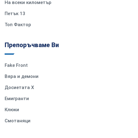
На всеки километър
Петък 13
Топ Фактор
Препоръчваме Ви
Fake Front
Вяра и демони
Досиетата Х
Емигранти
Клюки
Смотаняци